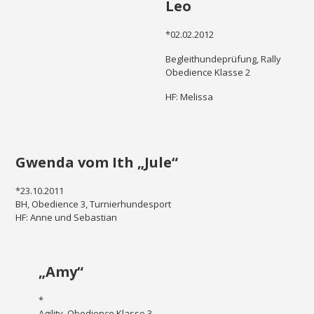
Leo
*02.02.2012
Begleithundeprüfung, Rally
Obedience Klasse 2
HF: Melissa
Gwenda vom Ith „Jule“
*23.10.2011
BH, Obedience 3, Turnierhundesport
HF: Anne und Sebastian
„Amy“
*
Agility, Obedience Klasse 3