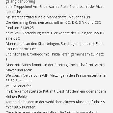
gelang der Sprung
aufs Treppchen! Am Ende war es Platz 2 und somit der Vize-
Deutsche
Meisterschafttitel für die Mannschaft „MeSchnaTü“!
Die diesjährig Kreismeisterschaft im CC, DK, S-VK und CSC
fand am 21.09.25
beim VdH Rottenburg statt. Hier konnte der Tübinger HSV 07
eine CSC
Mannschaft an den Start bringen. Sascha Junghans mit Fido,
Kati Bauer mit Liesl
und Michelle Brodbeck mit Thilda liefen gemeinsam zu Platz
8.
Marc mit Fanny konnte in der Startergemeinschaft mit Armin
Mayer und Maik
Weißbach (beide vom VdH Metzingen) den Kreismeistertitel in
58,82 Sekunden
im CSC erlaufen.
Im Dreikampf startete Kati mit Liesl. Mit dem ein oder andern
kleinen Fehler
kamen die beiden in der weiblichen aktiven Klasse auf Platz 5
mit 198,5 Punkten.
Die nächste große Veranstaltung ließ nicht lange auf sich