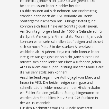
Nachmittag leider nicht ganz so wie gewollt. Die
beiden mussten leider 6 Fehler bei den
Laufdisziplinen auf sich nehmen. Am Nachmittag
standen dann noch die CSC Vorläufe an. Beide
Startergemeinschaften mit Tübinger Beteiligung
konnten sich fürs Finale am Sonntag qualifizieren.
Am Sonntagmorgen fand der 1000m Geländelauf für
die Sprint-Vierkampfer/innen statt. Flora mit Janosch
konnten einen sehr schnellen Lauf zeigen und sichert
sich so noch Platz 8 in der starken Altersklasse
weibliche ab 15 Jahren. Finja mit Fido konnte leider
ihre gute Ausgangssituation nicht ganz nutzen und
musste sich dann leider mit Platz 4 zufrieden geben.
Alles in allem eine super Leistung unserer Mädels auf
die wir sehr stolz sein können!
Anschließend begann die Aufholjagd von Marc und
Imara im VK3. Die beiden zeigte sehr gute und
schnelle Läufe, leider musste an der Hindernisbahn
ein Fehler für eine gefallene Stange hingenommen
werden. Am Ende blieb Platz 6 mit 276 Punkten in
der AK 19 männlich.
Für den Nachmittag war CSC-Finale angesetzt,